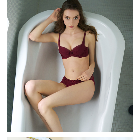
出展致します
2022.6.23
7/19(TUE)19:00 ショップチャンネルでオンエアー!!
2022.5.10
5/15(ＳUN)23：00 やっと出会えた肌にシンクロするフィットイン
ナーサラコレクション をショップチャンネルでオンエアー
2022.1.27
東京インナーナショナル ギフト・ショー春2022（2月8.9.10日開催）
に出展を予定していましたが、コロナウイルス感染が拡大しているた
め 弊社の出展を中止することと致しました。
2021.11.17
東京インナーナショナル ギフト・ショー春2022（2月8.9.10日開催）
に出展致します
2021.6.25
7/10(SAT) サラコレクションブラックレーベルがショップチャンネル
でオンエアー！