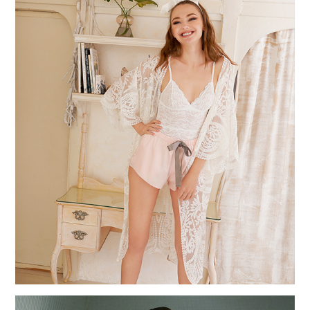
2023.12.8
12/18(MON)13:00 ショップチャンネルでオンエアー!!
2023.10.27
10/27(FRI)～ふわっときゅんブラの新色発売！
2023.8.9
8/11(FRI)AM10:25～10:55 日本テレビ 女神のマルシェ で商品が
紹介されます。
番組ＨＰ
https://www.ntv7.jp/program/megami/
2023.1.24
3/25(SAT)13:00 ショップチャンネルでオンエアー!!
2022.12.7
12/29(THU)19:00 ショップチャンネルでオンエアー!!
2022.10.3
10/11(TUE)19:00 ショップチャンネルでオンエアー!!
2022.8.9
東京インナーナショナル ギフトショー秋2022（９月7,8.9日開催）に